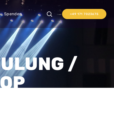
Spenden
+49 171 7023675
ULUNG /
HOP