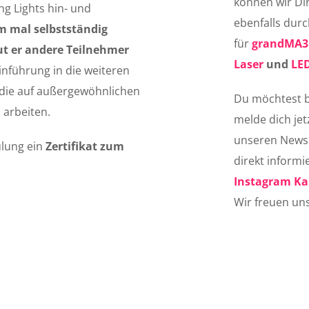
können wir Dir
g Lights hin- und
ebenfalls dur
m mal selbstständig
für
grandMA3
ut er andere Teilnehmer
Laser
und
LE
inführung in die weiteren
, die auf außergewöhnlichen
Du möchtest b
 arbeiten.
melde dich jet
unseren Newsl
ulung ein
Zertifikat zum
direkt inform
Instagram Ka
Wir freuen uns