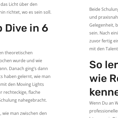
 das Licht über den
Beide Schulun
 richtet, wo es sein soll.
und praxisnah.
 Dive in 6
Gelegenheit, b
sein. Nach ei
zuvor fertig e
mit den Talent
en theoretischen
rochen wurde und wie
So le
kann. Danach ging’s dann
wie R
nts haben gelernt, wie man
 mit den Moving Lights
kenn
 rechteckige, flache
Schulung nahegebracht.
Wenn Du an We
professionelle
en, wie man zwischen den