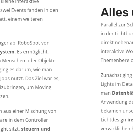
kleine interaktive
Alles
e zwei Events fanden in den
att, einem weiteren
Parallel zur S
in der Lichtbu
direkt nebenan
Lager ab. RoboSpot von
interaktive Wo
System
. Es ermöglicht,
Themenbereic
um Menschen oder Objekte
 ging es darum, wie man
Zunächst ging 
obs nutzt. Das Ziel war es,
Lights im Deta
beizubringen, um Moving
man
Datenblä
tzen.
Anwendung der
bekamen unser
em aus einer Mischung von
Lichtdesign
in
are in dem Controller
verwirklichen 
ght sitzt,
steuern und