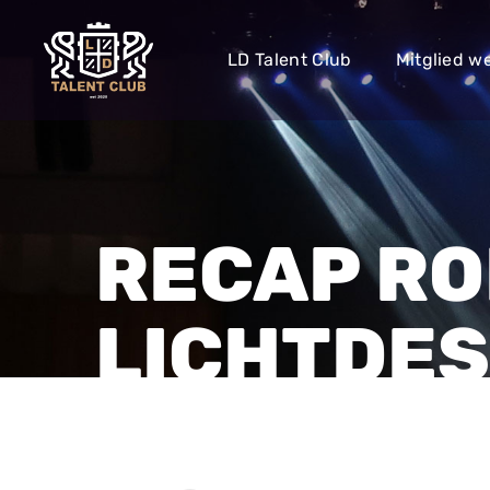
LD Talent Club
Mitglied w
RECAP RO
LICHTDE