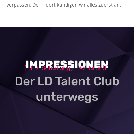
verpassen. Denn dort kündigen wir alles zuerst an.
IMPRESSIONEN
[LED Schulung, Dortmund]
Der LD Talent Club
unterwegs