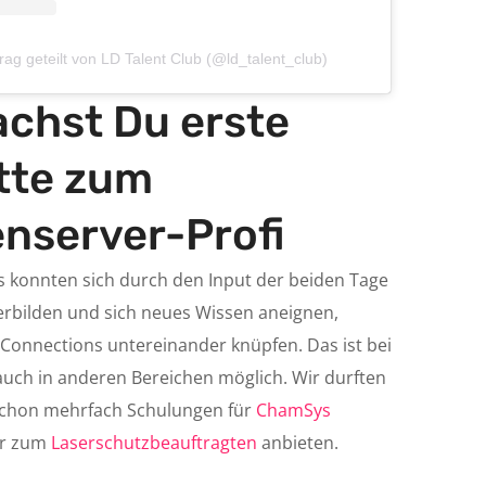
trag geteilt von LD Talent Club (@ld_talent_club)
chst Du erste
tte zum
nserver-Profi
s konnten sich durch den Input der beiden Tage
terbilden und sich neues Wissen aneignen,
Connections untereinander knüpfen. Das ist bei
auch in anderen Bereichen möglich. Wir durften
schon mehrfach Schulungen für
ChamSys
er zum
Laserschutzbeauftragten
anbieten.