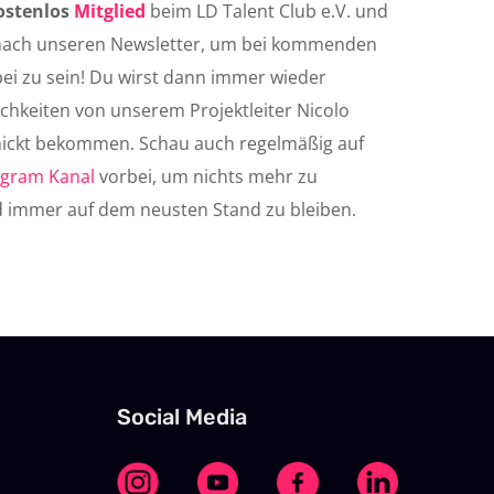
ostenlos
Mitglied
beim LD Talent Club e.V. und
nach unseren Newsletter, um bei kommenden
bei zu sein! Du wirst dann immer wieder
hkeiten von unserem Projektleiter Nicolo
hickt bekommen. Schau auch regelmäßig auf
agram Kanal
vorbei, um nichts mehr zu
 immer auf dem neusten Stand zu bleiben.
Social Media