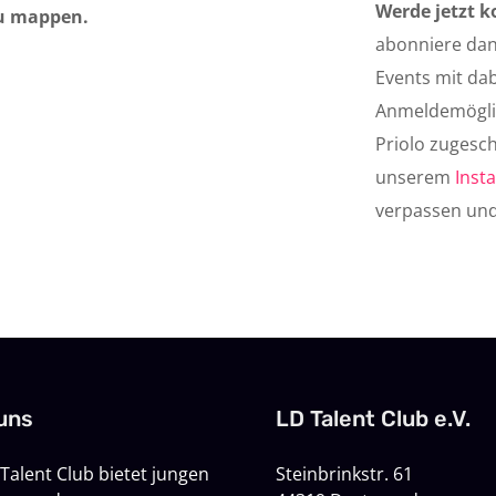
Werde jetzt k
zu mappen.
abonniere da
Events mit da
Anmeldemöglic
Priolo zugesc
unserem
Inst
verpassen und
uns
LD Talent Club e.V.
Talent Club bietet jungen
Steinbrinkstr. 61