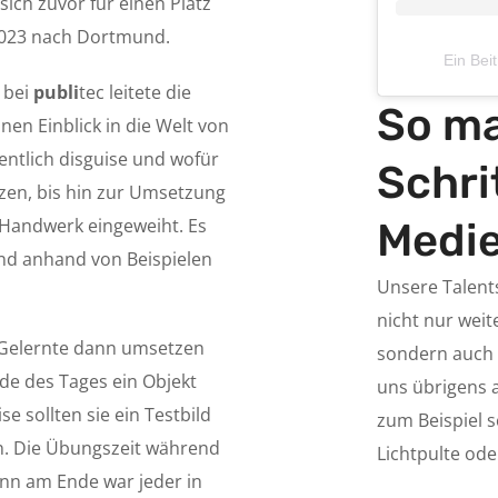
sich zuvor für einen Platz
 2023 nach Dortmund.
Ein Bei
 bei
publi
tec leitete die
So ma
en Einblick in die Welt von
gentlich disguise und wofür
Schri
en, bis hin zur Umsetzung
-Handwerk eingeweiht. Es
Medie
nd anhand von Beispielen
Unsere Talent
nicht nur wei
 Gelernte dann umsetzen
sondern auch 
nde des Tages ein Objekt
uns übrigens 
e sollten sie ein Testbild
zum Beispiel 
n. Die Übungszeit während
Lichtpulte od
nn am Ende war jeder in